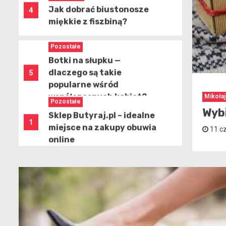
Botki na słupku —
dlaczego są takie
5
popularne wśród
współczesnych kobiet?
Pozostałe
Sklep Butyraj.pl – idealne
1
miejsce na zakupy obuwia
online
Mikołaj
Dla kobiety
 prezenty mikołajkowe
Co k
Jakie torebki na wiosnę
2
będą królować w tym
21
admin
12 c
sezonie?
Pozostałe
Dresy XXL męskie, czyli
3
wygoda w każdym
rozmiarze
Dla kobiety