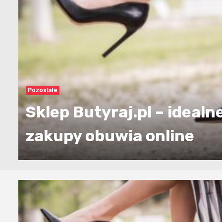
Jak dobrać biustonosze
4
miękkie z fiszbiną?
Pozostałe
Botki na słupku —
dlaczego są takie
5
popularne wśród
Pozostałe
współczesnych kobiet?
Sklep Butyraj.pl – idealn
zakupy obuwia online
Wpisy