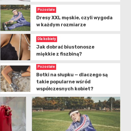
Pozostałe
Dresy XXL męskie, czyli wygoda
w każdym rozmiarze
Dla kobiety
Jak dobrać biustonosze
miękkie z fiszbiną?
Pozostałe
Botki na słupku — dlaczego są
takie popularne wśród
współczesnych kobiet?