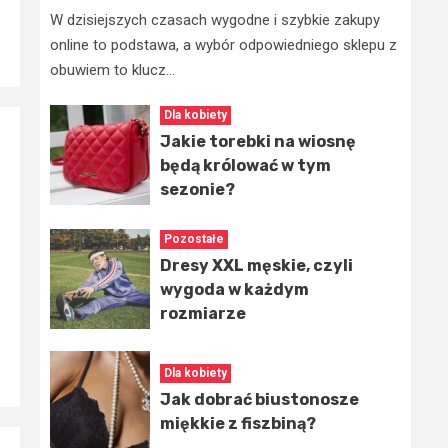
W dzisiejszych czasach wygodne i szybkie zakupy
online to podstawa, a wybór odpowiedniego sklepu z
obuwiem to klucz...
Dla kobiety
Jakie torebki na wiosnę
będą królować w tym
sezonie?
Pozostałe
Dresy XXL męskie, czyli
wygoda w każdym
rozmiarze
Dla kobiety
Jak dobrać biustonosze
miękkie z fiszbiną?