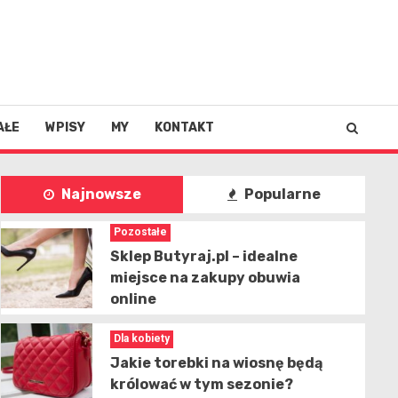
AŁE
WPISY
MY
KONTAKT
Najnowsze
Popularne
Pozostałe
Sklep Butyraj.pl – idealne
miejsce na zakupy obuwia
online
Dla kobiety
Jakie torebki na wiosnę będą
królować w tym sezonie?