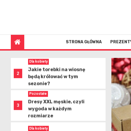
Skip
Sklep Butyraj.pl – idealne
to
1
miejsce na zakupy obuwia
content
6 sierpnia 2026
online
Dla kobiety
Jakie torebki na wiosnę
STRONA GŁÓWNA
PREZENT
2
będą królować w tym
sezonie?
Pozostałe
Dresy XXL męskie, czyli
3
wygoda w każdym
rozmiarze
Dla kobiety
Jak dobrać biustonosze
4
miękkie z fiszbiną?
Pozostałe