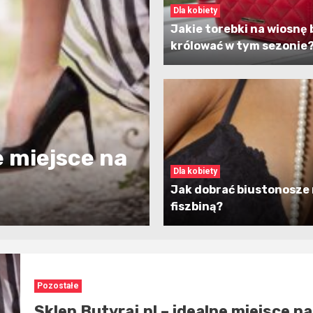
Dla kobiety
Jakie torebki na wiosnę
królować w tym sezonie
e miejsce na
Dla kobiety
Jak dobrać biustonosze 
fiszbiną?
Pozostałe
Sklep Butyraj.pl – idealne miejsce na