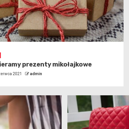
Prezenty
upić na prezent
zerwca 2021
admin