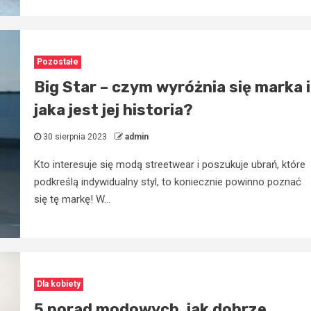
Pozostałe
Big Star – czym wyróżnia się marka i
jaka jest jej historia?
30 sierpnia 2023
admin
Kto interesuje się modą streetwear i poszukuje ubrań, które
podkreślą indywidualny styl, to koniecznie powinno poznać
się tę markę! W...
Dla kobiety
5 porad modowych, jak dobrze