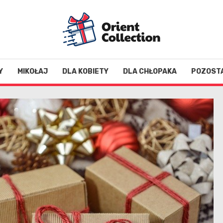
Y
MIKOŁAJ
DLA KOBIETY
DLA CHŁOPAKA
POZOST