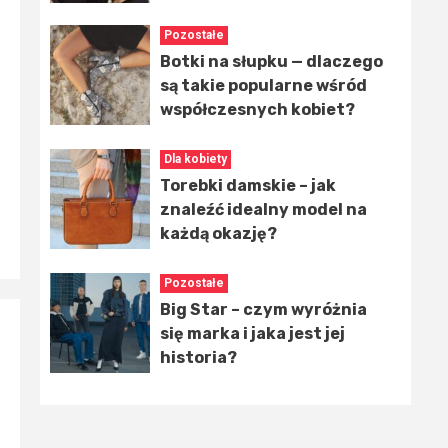
Pozostałe
Botki na słupku — dlaczego
są takie popularne wśród
współczesnych kobiet?
Dla kobiety
Torebki damskie – jak
znaleźć idealny model na
każdą okazję?
Pozostałe
Big Star – czym wyróżnia
się marka i jaka jest jej
historia?