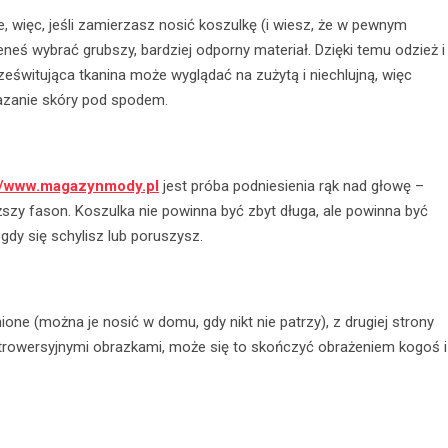
e, więc, jeśli zamierzasz nosić koszulkę (i wiesz, że w pewnym
neś wybrać grubszy, bardziej odporny materiał. Dzięki temu odzież i
ześwitująca tkanina może wyglądać na zużytą i niechlujną, więc
kazanie skóry pod spodem.
://www.magazynmody.pl
jest próba podniesienia rąk nad głowę –
szy fason. Koszulka nie powinna być zbyt długa, ale powinna być
gdy się schylisz lub poruszysz.
one (można je nosić w domu, gdy nikt nie patrzy), z drugiej strony
kontrowersyjnymi obrazkami, może się to skończyć obrażeniem kogoś i