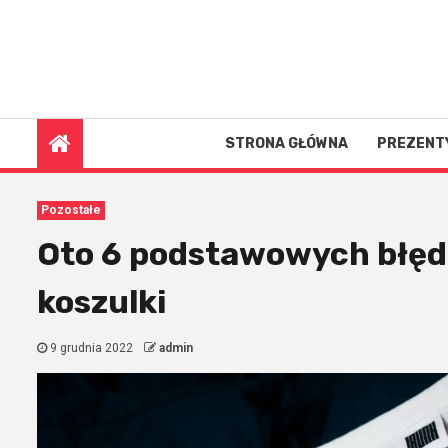
Skip
to
content
8 sierpnia 2026
STRONA GŁÓWNA
PREZENT
Pozostałe
Oto 6 podstawowych błęd
koszulki
9 grudnia 2022
admin