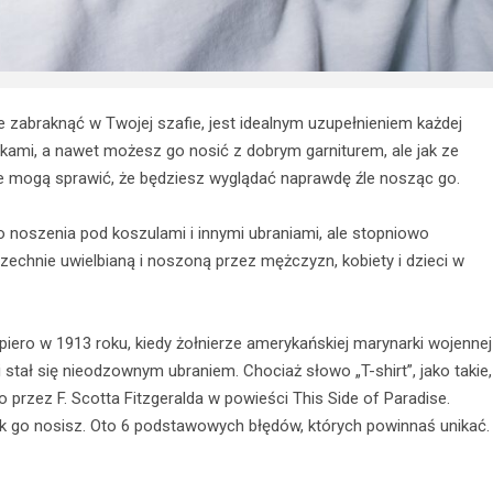
oże zabraknąć w Twojej szafie, jest idealnym uzupełnieniem każdej
rkami, a nawet możesz go nosić z dobrym garniturem, ale jak ze
e mogą sprawić, że będziesz wyglądać naprawdę źle nosząc go.
do noszenia pod koszulami i innymi ubraniami, ale stopniowo
szechnie uwielbianą i noszoną przez mężczyzn, kobiety i dzieci w
opiero w 1913 roku, kiedy żołnierze amerykańskiej marynarki wojennej
stał się nieodzownym ubraniem. Chociaż słowo „T-shirt”, jako takie,
o przez F. Scotta Fitzgeralda w powieści This Side of Paradise.
jak go nosisz. Oto 6 podstawowych błędów, których powinnaś unikać.