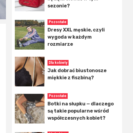
sezonie?
Pozostałe
Dresy XXL męskie, czyli
wygoda w każdym
rozmiarze
Dla kobiety
Jak dobrać biustonosze
miękkie z fiszbiną?
Pozostałe
Botki na słupku — dlaczego
są takie popularne wśród
współczesnych kobiet?