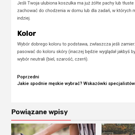
Jeśli Twoja ulubiona koszulka ma już żółte pachy lub tłust
zachować do chodzenia w domu lub dla zadań, w których moż
indziej.
Kolor
Wybór dobrego koloru to podstawa, zwłaszcza jeśli zamierz
pasować do koloru skóry (inaczej będzie wyglądał jakbyś był
wybór neutrali (biel, szarość, czerń).
Continue
Poprzedni
Jakie spodnie męskie wybrać? Wskazówki specjalistów
Reading
Powiązane wpisy