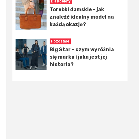
Dla kobiety
Torebki damskie – jak
znaleźć idealny model na
każdą okazję?
Pozostałe
Big Star – czym wyróżnia
się marka i jaka jest jej
historia?