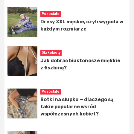
Pozostałe
Dresy XXL męskie, czyli wygoda w
każdym rozmiarze
Dla kobiety
Jak dobrać biustonosze miękkie
z fiszbiną?
Pozostałe
Botki na słupku — dlaczego są
takie popularne wśród
współczesnych kobiet?